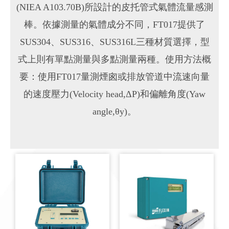
(NIEA A103.70B)所設計的皮托管式氣體流量感測
棒。依據測量的氣體成分不同，FT017提供了
SUS304、SUS316、SUS316L三種材質選擇，型
式上則有單點測量與多點測量兩種。使用方法概
要：使用FT017量測煙囪或排放管道中流速向量
的速度壓力(Velocity head,ΔP)和偏離角度(Yaw
angle,θy)。