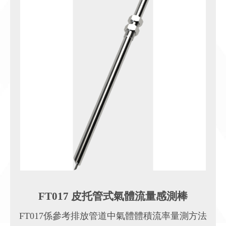
FT017 皮托管式氣體流量感測棒
FT017係參考排放管道中氣體體積流率量測方法